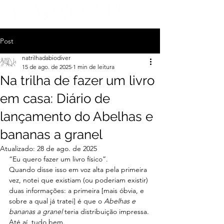
Post
natrilhadabiodiver
15 de ago. de 2025
1 min de leitura
Na trilha de fazer um livro
em casa: Diário de
lançamento do Abelhas e
bananas a granel
Atualizado:
28 de ago. de 2025
“Eu quero fazer um livro físico”.
Quando disse isso em voz alta pela primeira 
vez, notei que existiam (ou poderiam existir) 
duas informações: a primeira [mais óbvia, e 
sobre a qual já tratei] é que o 
Abelhas e 
bananas a granel 
teria distribuição impressa. 
Até aí, tudo bem.