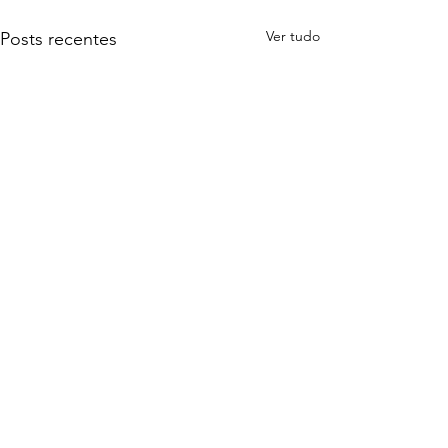
Ver tudo
Posts recentes
Teve publicação (e
outras tantas coisas)
Publicamos mais um artigo
Comentários