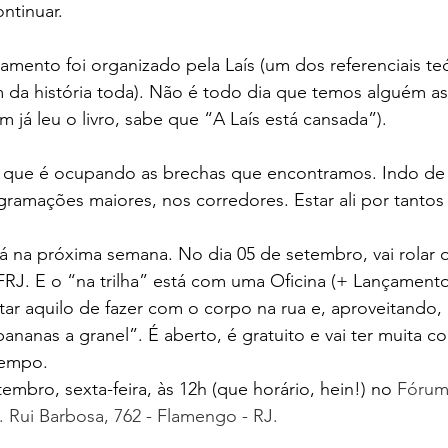
ntinuar.
amento foi organizado pela Laís (um dos referenciais teór
da história toda). Não é todo dia que temos alguém ass
 já leu o livro, sabe que “A Laís está cansada”).
 que é ocupando as brechas que encontramos. Indo de
gramações maiores, nos corredores. Estar ali por tantos
á na próxima semana. No dia 05 de setembro, vai rolar o
J. E o “na trilha” está com uma Oficina (+ Lançamento 
r aquilo de fazer com o corpo na rua e, aproveitando, 
ananas a granel”. É aberto, é gratuito e vai ter muita co
tempo.
embro, sexta-feira, às 12h (que horário, hein!) no 
Fórum
. Rui Barbosa, 762 - Flamengo - RJ.