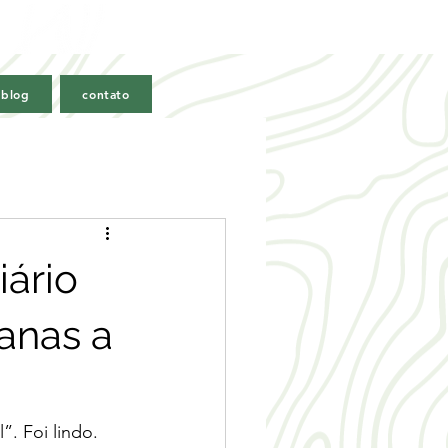
 blog
contato
iário
anas a
. Foi lindo. 