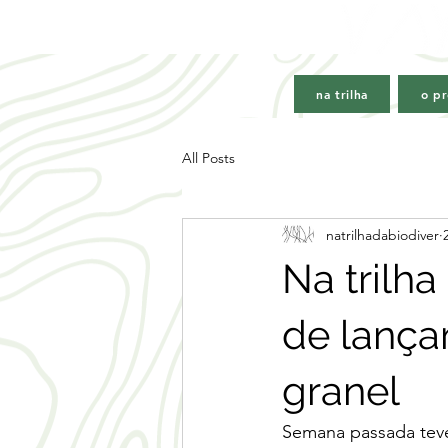
na trilha
o pr
All Posts
natrilhadabiodiver
Na trilha
de lança
granel
Semana passada teve