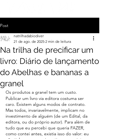
Post
natrilhadabiodiver
21 de ago. de 2025
2 min de leitura
Na trilha de precificar um
livro: Diário de lançamento
do Abelhas e bananas a
granel
Os produtos a granel tem um custo.
Publicar um livro via editora costuma ser 
caro. Existem alguns modos de contrato. 
Mas todos, invariavelmente, implicam no 
investimento de alguém (de um Edital, da 
editora, ou do próprio autor). Para além de 
tudo que eu percebi que queria FAZER, 
como contei antes, existia isso do valor: eu 