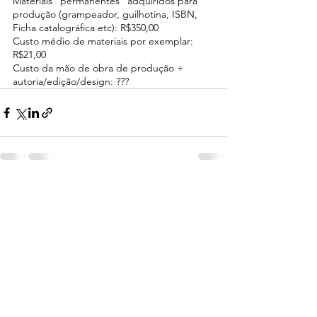
Materiais “permanentes” adquiridos para 
produção (grampeador, guilhotina, ISBN, 
Ficha catalográfica etc): R$350,00
Custo médio de materiais por exemplar: 
R$21,00
Custo da mão de obra de produção + 
autoria/edição/design: ???
Ver tudo
Posts recentes