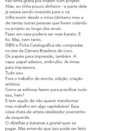
não tinha grana pra investir num projeto.
Aliás, eu tinha pouco dinheiro - e parte dele 
já estava sendo investido para o 
na 
trilha
 existir desde o início (dinheiro meu e 
de tantas outras pessoas que foram colando 
no projeto ao longo dos anos).
Fazer em casa poderia ser mais barato. E 
foi. Mas, nem tanto.
ISBN e Ficha Catalográfica são compradas 
no site da Câmara Brasileira de Livro.
Os papéis para impressão, também. A 
capa: papel adesivo, embrulho. As tintas 
para impressora.
Tudo isso.
Fora o trabalho de escrita, edição, criação 
artística.
Como as editoras fazem para precificar tudo 
isso, hein?
E tem aquilo de não querer transformar 
meu trabalho em algo capitalizável. Essa 
coisa chata de artista idealizador jovenzinho 
de esquerda.
O 
Abelhas e bananas a granel
 quer se 
pagar. Mas entendo que isso pode ser feito 