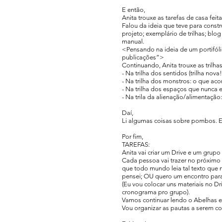
E então,
Anita trouxe as tarefas de casa feit
Falou da ideia que teve para constru
projeto; exemplário de trilhas; bl
manual.
<Pensando na ideia de um portifóli
publicações”>
Continuando, Anita trouxe as trilhas
- Na trilha dos sentidos (trilha nov
- Na trilha dos monstros: o que ac
- Na trilha dos espaços que nunca e
- Na trila da alienação/alimentaçã
Daí,
Li algumas coisas sobre pombos. E 
Por fim,
TAREFAS:
Anita vai criar um Drive e um grup
Cada pessoa vai trazer no próxim
que todo mundo leia tal texto que 
pensei; OU quero um encontro para 
(Eu vou colocar uns materiais no D
cronograma pro grupo).
Vamos continuar lendo o Abelhas e 
Vou organizar as pautas a serem c