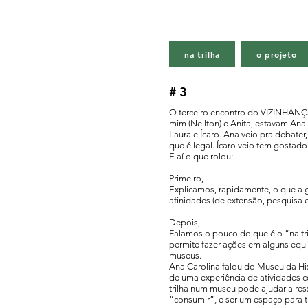
na trilha
o projeto
#3
O terceiro encontro do VIZINHANÇA 
mim (Neilton) e Anita, estavam An
Laura e Ícaro. Ana veio pra debater,
que é legal. Ícaro veio tem gostado 
E aí o que rolou:
Primeiro,
Explicamos, rapidamente, o que a ge
afinidades (de extensão, pesquisa e
Depois,
Falamos o pouco do que é o “na tri
permite fazer ações em alguns equi
museus.
Ana Carolina falou do Museu da Histó
de uma experiência de atividades
trilha num museu pode ajudar a res
“consumir”, e ser um espaço para t