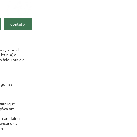
contato
vez, além de
etra A) e
a falou pra ela
 algumas
tura (que
 ações em
 Ícaro falou
pensar uma
 e