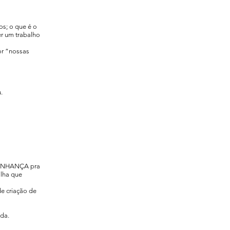
os; o que é o
er um trabalho
or “nossas
.
VIZNHANÇA pra
ilha que
de criação de
ada.