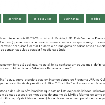
as trilhas
as pesquisas
vizinhança
o blog
aconteceu no dia 08/05/26, no átrio do Palácio, UFRJ Praia Vermelha. Dessa 
a Carolina (que aumenta o número de pessoas com nomes que começam com a l
 escrever, pesquisar, filosofar. Laura veio porque gosta de coisas novas e a Anit
de pensar nas aulas e estudar filosofia da ciência.
nte tem feito até aqui: que, no geral, foi se conhecer um pouco mais; definir
tc); e combinar de ler o “Abelhas e Bananas a granel”.
lha” e que, agora, o projeto está em inserido dentro do Programa UFRJ na Cul
pamentos culturais da prefeitura do Rio). O “na trilha” está mirando em fazer
ria e da Cultura Afro-brasileira (que está na lista de possibilidades, inclusive);
 com objetos pessoais de moradores do entorno do MAR; e falamos de como 
significar a própria ideia de museu (deixar de ser um espaço pra alguém chegar
roca).