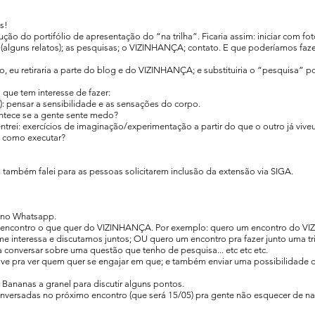
as!
ção do portifólio de apresentação do “na trilha”. Ficaria assim: iniciar com fot
og (alguns relatos); as pesquisas; o VIZINHANÇA; contato. E que poderíamos faz
o, eu retiraria a parte do blog e do VIZINHANÇA; e substituiria o “pesquisa” p
 que tem interesse de fazer:
a!): pensar a sensibilidade e as sensações do corpo.
ontece se a gente sente medo?
ntrei: exercícios de imaginação/experimentação a partir do que o outro já viveu
o: como executar?
também falei para as pessoas solicitarem inclusão da extensão via SIGA.
o no Whatsapp.
o encontro o que quer do VIZINHANÇA. Por exemplo: quero um encontro do 
me interessa e discutamos juntos; OU quero um encontro pra fazer junto uma tr
conversar sobre uma questão que tenho de pesquisa... etc etc etc.
rive pra ver quem quer se engajar em que; e também enviar uma possibilidade 
Bananas a granel para discutir alguns pontos.
onversadas no próximo encontro (que será 15/05) pra gente não esquecer de n