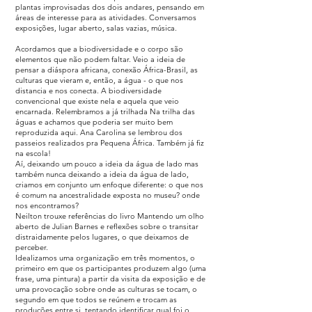
plantas improvisadas dos dois andares, pensando em
áreas de interesse para as atividades. Conversamos
exposições, lugar aberto, salas vazias, música.
Acordamos que a biodiversidade e o corpo são
elementos que não podem faltar. Veio a ideia de
pensar a diáspora africana, conexão África-Brasil, as
culturas que vieram e, então, a água - o que nos
distancia e nos conecta. A biodiversidade
convencional que existe nela e aquela que veio
encarnada. Relembramos a já trilhada Na trilha das
águas e achamos que poderia ser muito bem
reproduzida aqui. Ana Carolina se lembrou dos
passeios realizados pra Pequena África. Também já fiz
na escola!
Aí, deixando um pouco a ideia da água de lado mas
também nunca deixando a ideia da água de lado,
criamos em conjunto um enfoque diferente: o que nos
é comum na ancestralidade exposta no museu? onde
nos encontramos?
Neilton trouxe referências do livro Mantendo um olho
aberto de Julian Barnes e reflexões sobre o transitar
distraidamente pelos lugares, o que deixamos de
perceber.
Idealizamos uma organização em três momentos, o
primeiro em que os participantes produzem algo (uma
frase, uma pintura) a partir da visita da exposição e de
uma provocação sobre onde as culturas se tocam, o
segundo em que todos se reúnem e trocam as
produções entre si, tentando identificar qual foi o