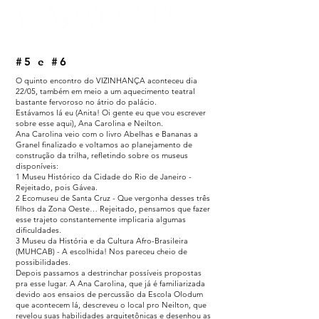
#5 e #6
O quinto encontro do VIZINHANÇA aconteceu dia
22/05, também em meio a um aquecimento teatral
bastante fervoroso no átrio do palácio.
Estávamos lá eu (Anita! Oi gente eu que vou escrever
sobre esse aqui), Ana Carolina e Neilton.
Ana Carolina veio com o livro Abelhas e Bananas a
Granel finalizado e voltamos ao planejamento de
construção da trilha, refletindo sobre os museus
disponíveis:
1 Museu Histórico da Cidade do Rio de Janeiro -
Rejeitado, pois Gávea.
2 Ecomuseu de Santa Cruz - Que vergonha desses três
filhos da Zona Oeste… Rejeitado, pensamos que fazer
esse trajeto constantemente implicaria algumas
dificuldades.
3 Museu da História e da Cultura Afro-Brasileira
(MUHCAB) - A escolhida! Nos pareceu cheio de
possibilidades.
Depois passamos a destrinchar possíveis propostas
pra esse lugar. A Ana Carolina, que já é familiarizada
devido aos ensaios de percussão da Escola Olodum
que acontecem lá, descreveu o local pro Neilton, que
revelou suas habilidades arquitetônicas e desenhou as