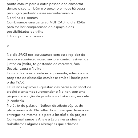
ponto comum para a outra pessoa e se encontrar
dentro disso também e o terceiro em que há outra
produção partindo desse re-conhecimento.
Na trilha do comum
Combinamos uma visita ao MUHCAB no dia 12/06
para melhor compreensão do espaço e das
possibilidades da trilha.
E ficou por isso mesmo.
e
No dia 29/05 nos assustamos com essa rapidez do
tempo e aconteceu nosso sexto encontro. Estivemos
juntos eu (Anita, to gostando de escrever), Ana
Beatriz, Laura e Neilton.
Como o Ícaro não pôde estar presente, adiamos sua
proposta de discussão com base em bell hooks para
o dia 19/06.
Laura nos explicou a -questão das pernas- no short de
crochê e tentamos surpreender o Neilton com uma
página de adoção de pombos no Instagram, mas ele
já conhecia.
No átrio do palácio, Neilton distribuiu cópias do
planejamento do Na trilha do comum que deveria ser
entregue no mesmo dia para a inscrição do projeto.
Contextualizamos a Ana e a Laura nessa ideia e
trabalhamos algumas alterações que achamos
necessárias no documento.
Pensamos nas datas, na duração, na execução e nos
materiais e ouvimos sobre as demonstrações