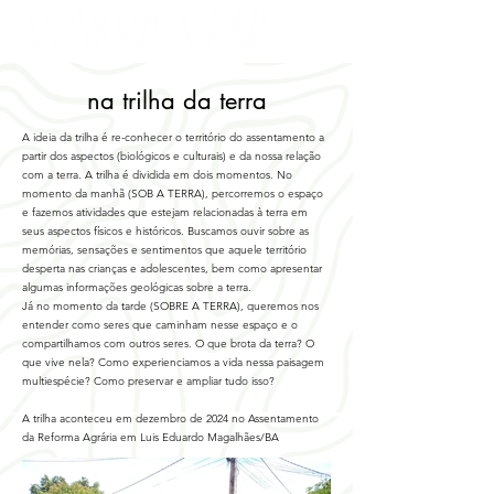
na trilha da terra
A ideia da trilha é re-conhecer o território do assentamento a
partir dos aspectos (biológicos e culturais) e da nossa relação
com a terra. A trilha é dividida em dois momentos. No
momento da manhã (SOB A TERRA), percorremos o espaço
e fazemos atividades que estejam relacionadas à terra em
seus aspectos físicos e históricos. Buscamos ouvir sobre as
memórias, sensações e sentimentos que aquele território
desperta nas crianças e adolescentes, bem como apresentar
algumas informações geológicas sobre a terra.
Já no momento da tarde (SOBRE A TERRA), queremos nos
entender como seres que caminham nesse espaço e o
compartilhamos com outros seres. O que brota da terra? O
que vive nela? Como experienciamos a vida nessa paisagem
multiespécie? Como preservar e ampliar tudo isso?
A trilha aconteceu em dezembro de 2024 no Assentamento
da Reforma Agrária em Luis Eduardo Magalhães/BA