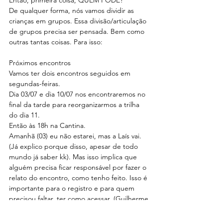
Então, primeira coisa, QUEM PODE?
De qualquer forma, nós vamos dividir as 
crianças em grupos. Essa divisão/articulação 
de grupos precisa ser pensada. Bem como 
outras tantas coisas. Para isso:
Próximos encontros
Vamos ter dois encontros seguidos em 
segundas-feiras.
Dia 03/07 e dia 10/07 nos encontraremos no 
final da tarde para reorganizarmos a trilha 
do dia 11.
Então às 18h na Cantina.
Amanhã (03) eu não estarei, mas a Laís vai. 
(Já explico porque disso, apesar de todo 
mundo já saber kk). Mas isso implica que 
alguém precisa ficar responsável por fazer o 
relato do encontro, como tenho feito. Isso é 
importante para o registro e para quem 
precisou faltar, ter como acessar. (Guilherme 
De Souza Ferreira, que me expôs em 
publicações anteriores, já tinha sido 