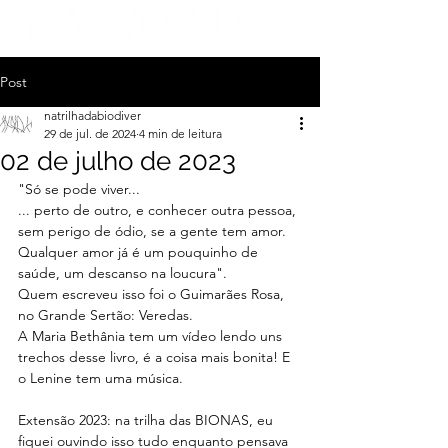
Post
natrilhadabiodiver
29 de jul. de 2024
4 min de leitura
02 de julho de 2023
"Só se pode viver...
... perto de outro, e conhecer outra pessoa, 
sem perigo de ódio, se a gente tem amor. 
Qualquer amor já é um pouquinho de 
saúde, um descanso na loucura".
Quem escreveu isso foi o Guimarães Rosa, 
no Grande Sertão: Veredas.
A Maria Bethânia tem um vídeo lendo uns 
trechos desse livro, é a coisa mais bonita! E 
o Lenine tem uma música.
Extensão 2023: na trilha das BIONAS, eu 
fiquei ouvindo isso tudo enquanto pensava 