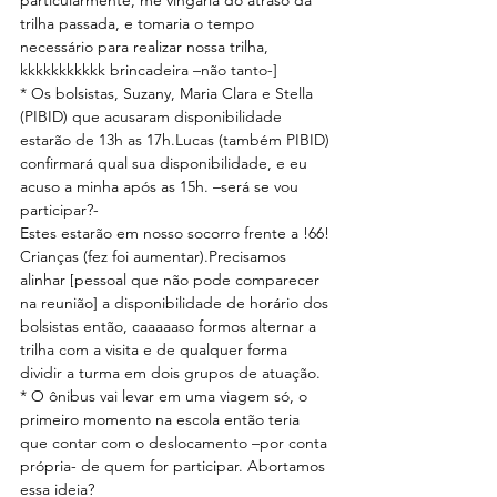
particularmente, me vingaria do atraso da 
trilha passada, e tomaria o tempo 
necessário para realizar nossa trilha, 
kkkkkkkkkkk brincadeira –não tanto-]
* Os bolsistas, Suzany, Maria Clara e Stella 
(PIBID) que acusaram disponibilidade 
estarão de 13h as 17h.Lucas (também PIBID) 
confirmará qual sua disponibilidade, e eu 
acuso a minha após as 15h. –será se vou 
participar?-
Estes estarão em nosso socorro frente a !66! 
Crianças (fez foi aumentar).Precisamos 
alinhar [pessoal que não pode comparecer 
na reunião] a disponibilidade de horário dos 
bolsistas então, caaaaaso formos alternar a 
trilha com a visita e de qualquer forma 
dividir a turma em dois grupos de atuação.
* O ônibus vai levar em uma viagem só, o 
primeiro momento na escola então teria 
que contar com o deslocamento –por conta 
própria- de quem for participar. Abortamos 
essa ideia?