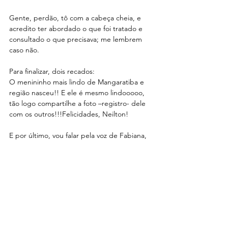
Gente, perdão, tô com a cabeça cheia, e 
acredito ter abordado o que foi tratado e 
consultado o que precisava; me lembrem 
caso não.
Para finalizar, dois recados:
O menininho mais lindo de Mangaratiba e 
região nasceu!! E ele é mesmo lindooooo, 
tão logo compartilhe a foto –registro- dele 
com os outros!!!Felicidades, Neilton!
E por último, vou falar pela voz de Fabiana, 
providenciem o grupo no whatsapp; esse 
aplicativo aqui atualizou e ficou pior.
Obrigado!