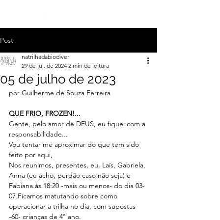
Post
natrilhadabiodiver
29 de jul. de 2024
2 min de leitura
05 de julho de 2023
por Guilherme de Souza Ferreira
QUE FRIO, FROZEN!...
Gente, pelo amor de DEUS, eu fiquei com a 
responsabilidade...
Vou tentar me aproximar do que tem sido 
feito por aqui,
Nos reunimos, presentes, eu, Laís, Gabriela, 
Anna (eu acho, perdão caso não seja) e 
Fabiana.às 18:20 -mais ou menos- do dia 03-
07.Ficamos matutando sobre como 
operacionar a trilha no dia, com supostas 
-60- crianças de 4° ano.