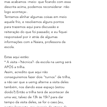
mas acabamos -meio- que ficando com essa 
descrita acima, podemos reconsiderar –tão 
logo aconteça-.
Tentamos alinhar algumas coisas em meio 
aquele frio, e resolvemos alguns pontos 
para trazemos aqui para discussão e 
reiteração do que foi passado; e eu fiquei 
responsável por ir atrás de algumas 
informações com a Naiara, professora da 
escola.
Estas aqui estão:
* A visita –?técnica?- da escola na uemg será 
APÓS a trilha.
Assim, acredito que aqui não 
conseguiremos fazer dois “turnos” de trilha, 
a não ser que a uemg alterne a visita deles 
também, nos dando esse espaço (estou 
doido?).Então a trilha terá de acontecer de 
uma vez, talvez de 13h às 15h? para dar 
tempo da visita deles, se for o caso.[eu, 