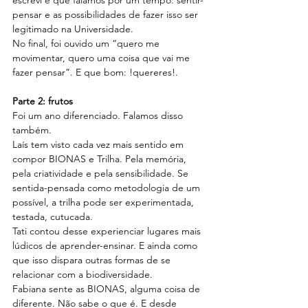
escrevi e que falamos por um tempo: sentir-
pensar e as possibilidades de fazer isso ser 
legitimado na Universidade.
No final, foi ouvido um “quero me 
movimentar, quero uma coisa que vai me 
fazer pensar”. E que bom: !quereres!.
Parte 2: frutos
Foi um ano diferenciado. Falamos disso 
também.
Laís tem visto cada vez mais sentido em 
compor BIONAS e Trilha. Pela memória, 
pela criatividade e pela sensibilidade. Se 
sentida-pensada como metodologia de um 
possível, a trilha pode ser experimentada, 
testada, cutucada.
Tati contou desse experienciar lugares mais 
lúdicos de aprender-ensinar. E ainda como 
que isso dispara outras formas de se 
relacionar com a biodiversidade.
Fabiana sente as BIONAS, alguma coisa de 
diferente. Não sabe o que é. E desde 