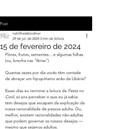
Post
natrilhadabiodiver
29 de jul. de 2024
3 min de leitura
15 de fevereiro de 2024
Flores, frutos, sementes... e algumas folhas 
(ou, brecha nas "férias")
Quantas vezes por dia vocês têm vontade 
de abraçar um hipopótamo anão da Libéria?
Esses dias eu terminei a leitura de 
Festa no 
Covil
, só pra perceber o que eu já sabia: 
tem desejos que escapam da explicação da 
nossa racionalidade de pessoa adulta. Ou, 
melhor, existem racionalidades não-adultas 
que podem governar os nossos desejos — 
mesmo que sejamos adultos.