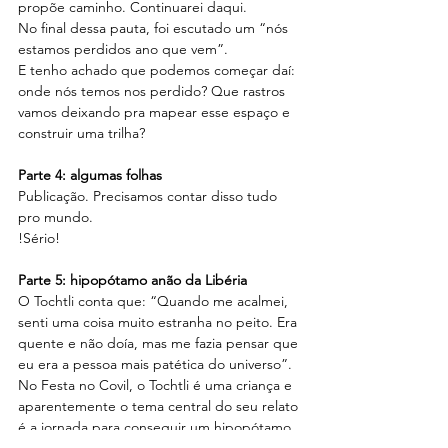
propõe caminho. Continuarei daqui.
No final dessa pauta, foi escutado um “nós 
estamos perdidos ano que vem”.
E tenho achado que podemos começar daí: 
onde nós temos nos perdido? Que rastros 
vamos deixando pra mapear esse espaço e 
construir uma trilha?
Parte 4: algumas folhas
Publicação. Precisamos contar disso tudo 
pro mundo.
!Sério!
Parte 5: hipopótamo anão da Libéria
O Tochtli conta que: “Quando me acalmei, 
senti uma coisa muito estranha no peito. Era 
quente e não doía, mas me fazia pensar que 
eu era a pessoa mais patética do universo”. 
No Festa no Covil, o Tochtli é uma criança e 
aparentemente o tema central do seu relato 
é a jornada para conseguir um hipopótamo 