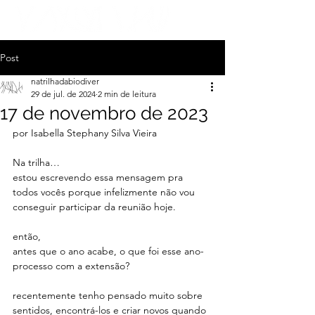
Post
natrilhadabiodiver
29 de jul. de 2024
2 min de leitura
17 de novembro de 2023
por Isabella Stephany Silva Vieira
Na trilha…
estou escrevendo essa mensagem pra 
todos vocês porque infelizmente não vou 
conseguir participar da reunião hoje.
então,
antes que o ano acabe, o que foi esse ano-
processo com a extensão?
recentemente tenho pensado muito sobre 
sentidos, encontrá-los e criar novos quando 