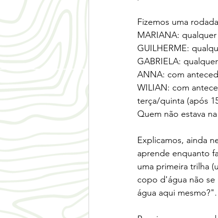
Fizemos uma rodada d
MARIANA: qualquer m
GUILHERME: qualquer
GABRIELA: qualquer t
ANNA: com antecedên
WILIAN: com antecedê
terça/quinta (após 15
Quem não estava na 
Explicamos, ainda n
aprende enquanto fa
uma primeira trilha 
copo d'água não se n
água aqui mesmo?".