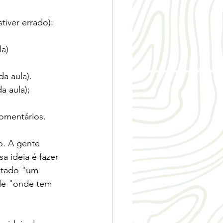
tiver errado):
la)
a aula).
 aula); 
comentários.
. A gente 
 ideia é fazer 
ditado "um 
 de "onde tem 