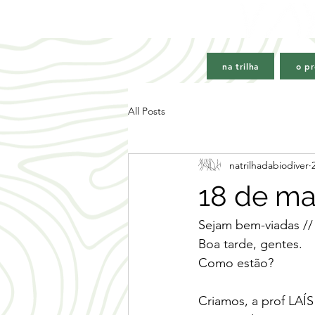
na trilha
o pr
All Posts
natrilhadabiodiver
18 de ma
Sejam bem-viadas //
Boa tarde, gentes.
Como estão?
Criamos, a prof LAÍ