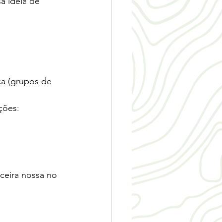
a ideia de 
a (grupos de 
ções:
ceira nossa no 