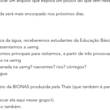
olocar um arquivo que explica um pouco do que tem ness
a será mais encorpado nos próximos dias.
tica da água, receberemos estudantes da Educação Básic
resentarmos a uemg.
tos principais para visitarmos, a partir de três provoca
da na uemg
anada na uemg? nascentes? rios? córregos?
água.
 veio da BIONAS produzida pela Thaís (que também é par
locar ela aqui nesse grupo!).
xo também.