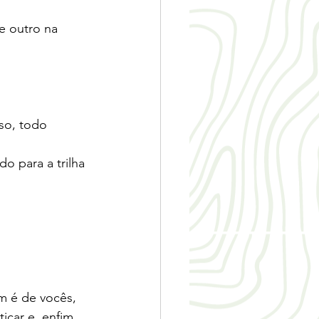
e outro na 
so, todo 
 para a trilha 
m é de vocês, 
icar e, enfim, 