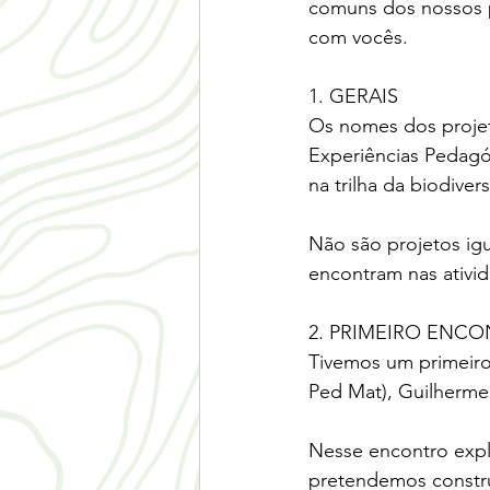
comuns dos nossos p
com vocês.
1. GERAIS
Os nomes dos projet
Experiências Pedagóg
na trilha da biodive
Não são projetos igu
encontram nas ativi
2. PRIMEIRO ENC
Tivemos um primeiro 
Ped Mat), Guilherme 
Nesse encontro expl
pretendemos constru