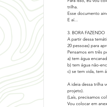
Para isso, eu vou c
trilha.
Esse documento aind
E aí...
3. BORA FAZENDO
A partir dessa temá
20 pessoas) para ap
Pensamos em três pon
a) tem água encana
b) tem água não-enc
c) se tem vida, tem 
A ideia dessa trilha
projeto).
(Laís, precisamos co
Vou colocar em ane