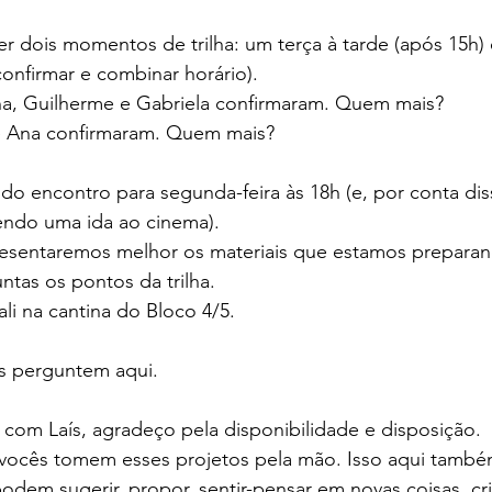
 dois momentos de trilha: um terça à tarde (após 15h) 
onfirmar e combinar horário).
nna, Guilherme e Gabriela confirmaram. Quem mais?
e Ana confirmaram. Quem mais?
 encontro para segunda-feira às 18h (e, por conta dis
ndo uma ida ao cinema).
esentaremos melhor os materiais que estamos preparando
tas os pontos da trilha.
i na cantina do Bloco 4/5.
s perguntem aqui.
o com Laís, agradeço pela disponibilidade e disposição.
vocês tomem esses projetos pela mão. Isso aqui també
odem sugerir, propor, sentir-pensar em novas coisas, crit