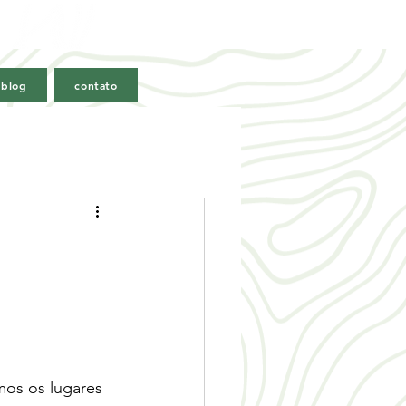
 blog
contato
os os lugares 