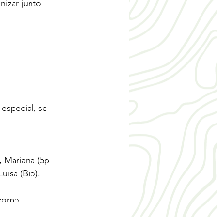
izar junto 
especial, se 
, Mariana (5p 
uisa (Bio).
 como 