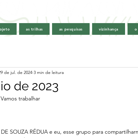
ojeto
as trilhas
as pesquisas
vizinhança
o
29 de jul. de 2024
3 min de leitura
io de 2023
 Vamos trabalhar
S DE SOUZA RÉDUA e eu, esse grupo para compartilharm