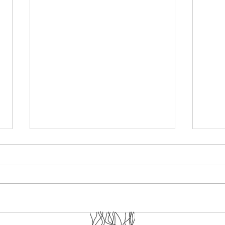
Teve publicação (e outras
tantas coisas)
Publicamos mais um artigo em
uma revista científica sobre as
experiências do "na trilha". E já
faz um tempo! Só não avisamos
aqui. Se trata do artigo: Por