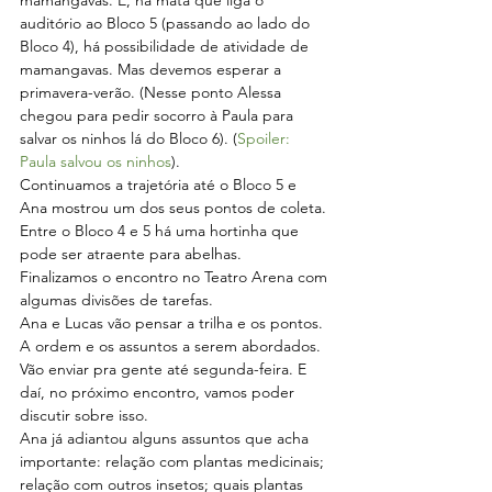
mamangavas. E, na mata que liga o 
auditório ao Bloco 5 (passando ao lado do 
Bloco 4), há possibilidade de atividade de 
mamangavas. Mas devemos esperar a 
primavera-verão. (Nesse ponto Alessa 
chegou para pedir socorro à Paula para 
salvar os ninhos lá do Bloco 6). (
Spoiler: 
Paula salvou os ninhos
).
Continuamos a trajetória até o Bloco 5 e 
Ana mostrou um dos seus pontos de coleta. 
Entre o Bloco 4 e 5 há uma hortinha que 
pode ser atraente para abelhas.
Finalizamos o encontro no Teatro Arena com 
algumas divisões de tarefas.
Ana e Lucas vão pensar a trilha e os pontos. 
A ordem e os assuntos a serem abordados. 
Vão enviar pra gente até segunda-feira. E 
daí, no próximo encontro, vamos poder 
discutir sobre isso.
Ana já adiantou alguns assuntos que acha 
importante: relação com plantas medicinais; 
relação com outros insetos; quais plantas 