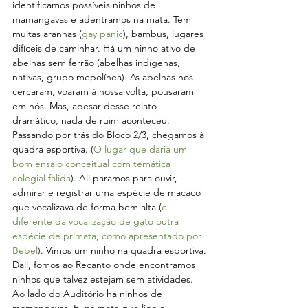
identificamos possíveis ninhos de 
mamangavas e adentramos na mata. Tem 
muitas aranhas (
gay panic
), bambus, lugares 
difíceis de caminhar. Há um ninho ativo de 
abelhas sem ferrão (abelhas indígenas, 
nativas, grupo mepolínea). As abelhas nos 
cercaram, voaram à nossa volta, pousaram 
em nós. Mas, apesar desse relato 
dramático, nada de ruim aconteceu.
Passando por trás do Bloco 2/3, chegamos à 
quadra esportiva. (
O lugar que daria um 
bom ensaio conceitual com temática 
colegial falida
). Ali paramos para ouvir, 
admirar e registrar uma espécie de macaco 
que vocalizava de forma bem alta (
e 
diferente da vocalização de gato outra 
espécie de primata, como apresentado por 
Bebel
). Vimos um ninho na quadra esportiva.
Dali, fomos ao Recanto onde encontramos 
ninhos que talvez estejam sem atividades.
Ao lado do Auditório há ninhos de 