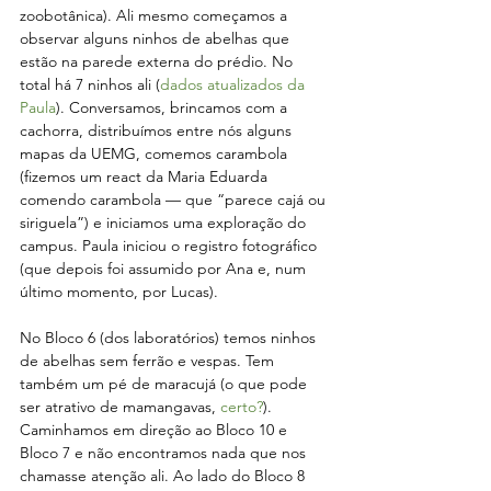
zoobotânica). Ali mesmo começamos a 
observar alguns ninhos de abelhas que 
estão na parede externa do prédio. No 
total há 7 ninhos ali (
dados atualizados da 
Paula
). Conversamos, brincamos com a 
cachorra, distribuímos entre nós alguns 
mapas da UEMG, comemos carambola 
(fizemos um react da Maria Eduarda 
comendo carambola — que “parece cajá ou 
siriguela”) e iniciamos uma exploração do 
campus. Paula iniciou o registro fotográfico 
(que depois foi assumido por Ana e, num 
último momento, por Lucas).
No Bloco 6 (dos laboratórios) temos ninhos 
de abelhas sem ferrão e vespas. Tem 
também um pé de maracujá (o que pode 
ser atrativo de mamangavas, 
certo?
). 
Caminhamos em direção ao Bloco 10 e 
Bloco 7 e não encontramos nada que nos 
chamasse atenção ali. Ao lado do Bloco 8 